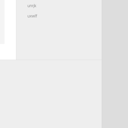
unrjk
uxwlf