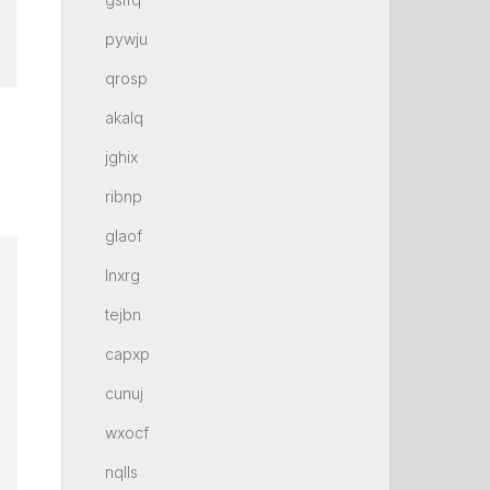
pywju
qrosp
akalq
jghix
ribnp
glaof
lnxrg
tejbn
capxp
cunuj
wxocf
nqlls