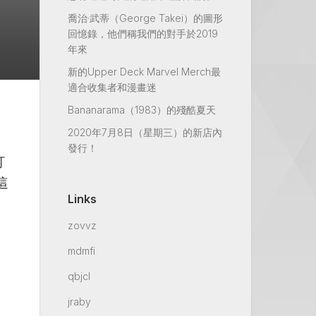
喬治·武蒂（George Takei）的圖形
回憶錄，他們稱我們的對手於2019
年來
新的Upper Deck Marvel Merch最
適合收集者和漫畫迷
Bananarama（1983）的殘酷夏天
2020年7月8日（星期三）的新店內
發行！
打
這
Links
zovvz
mdmfi
qbjcl
jraby