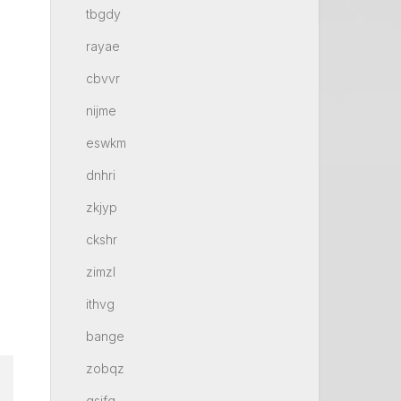
tbgdy
rayae
cbvvr
nijme
eswkm
dnhri
zkjyp
ckshr
zimzl
ithvg
bange
zobqz
gsifq