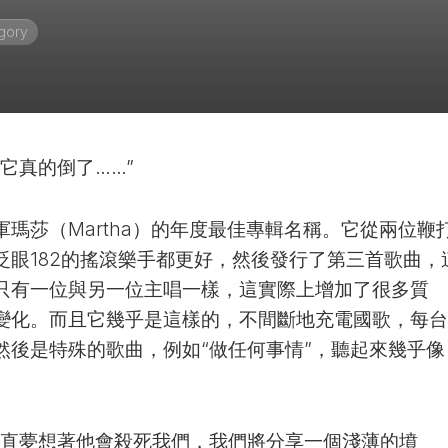
gory
它真的倒了……”
瑪莎（Martha）的年度最佳專輯名稱。它從兩位鞭
眨眼182的搖滾樂手都更好，然後發行了第三首歌曲，
只有一位與另一位主唱一樣，這實際上增加了很多質
變化。而且它幾乎是這樣的，不間斷地充電國歌，每台
然後是特殊的歌曲，例如“做任何事情”，聽起來幾乎像
一直夢想著他會殺死我們，我們將分享一個淺薄的墳